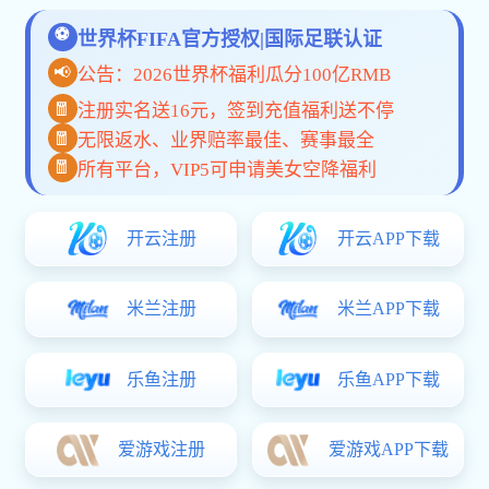
泛亚电竞公司简介
泛亚电竞
是一家面向全球市场的综合体育赛事直播与数据服
务平台，专注于为体育迷打造高品质的数字化观赛体验。我
们整合
高清赛事直播、数据分析、多终端同步
等核心功能，
为用户提供一站式的泛亚体育-泛亚(中国)一站式服务官方网
站服务。
平台通过多项国际安全认证，系统架构稳定高效，全面适配
APP、PC 和移动网页端。在东南亚、中东、欧洲等区域建立
了本地化技术与客服团队，确保每位用户都能获得便捷、可