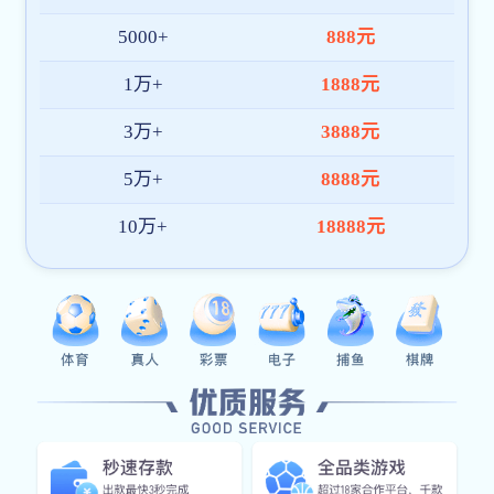
泛亚电竞全站App
我们推出的原生应用覆盖体育、电竞等热门内容，支持赛事