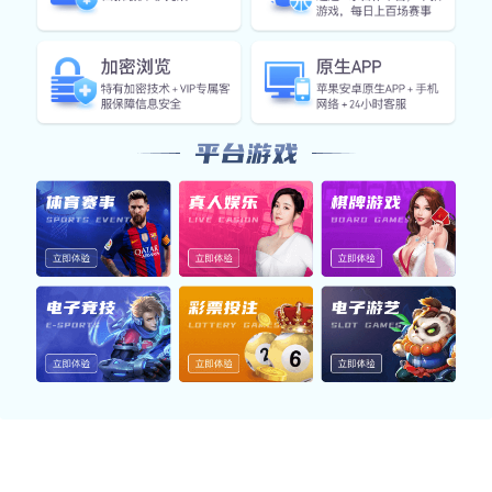
查看、数据浏览与多端同步，结合高清直播与智能提醒，为
用户带来高效、流畅的体验。
体育App
聚合热门体育赛事，覆盖足球、篮球、电竞等领域，提供数
据查询、直播内容与资讯提醒，助您快速掌握赛场动向。