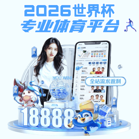
注册入口
泛亚电竞
· 体育观看更便捷
连接你的赛事视野，打造球迷专属的数字主场。
泛亚电竞
网页版
提供多终端支持、高清视频、 实时比分与赛事推
荐，让你随时随地畅享体育内容。
网页端入口
下载APP