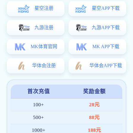
首页
体育快讯
正文
明晨三点，阿森纳将在主场迎战降级球队伯恩利，这场比赛
不仅是两队在本赛季的重要较量，也是影响他们各自赛季走
向的关键战役。阿森纳目前在积分榜上领先伯恩利五分，如
果能够顺利取胜，将进一步巩固这一领先地位，增加其保级
压力。本文将从四个方面对这场比赛进行详细阐述，包括两
队的近期状态、历史交锋记录、战术分析以及球迷和媒体的
反应，旨在全面解析这场备受关注的较量对于双方的重要
性。
1、两队近期状态分析
阿森纳近期状态良好，在联赛中表现稳健，尤其是在主场作
战时更是展现出强大的气势。球队在过去几轮的比赛中取得
了令人满意的结果，进攻端火力全开，而防守也逐渐趋于稳
固。这种状态为他们迎接挑战提供了信心，也让球迷对即将