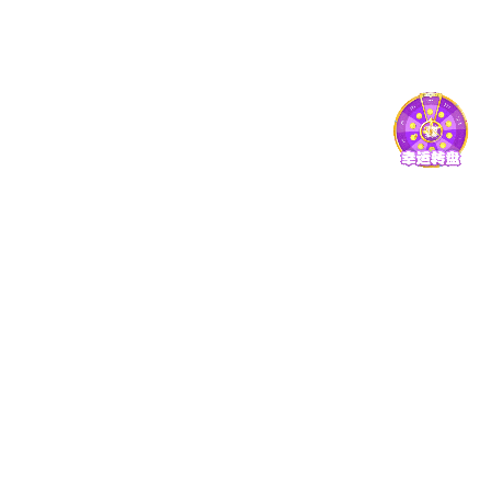
利，他们会继续坚持这种风格，以期获得更多进球。
相对应地，伯恩利可能会选择更加谨慎防守的方法，希望通
过稳固后防来抵挡住阿森纳猛烈攻击。在反击时，他们将利
用速度和长传冲击，对阿森纳后卫线形成威胁。这种低调却
高效的战术可能成为改变局面的一把钥匙。
总之，这场比赛不仅是一项单纯竞技活动，更是两位教练智
慧和团队执行力的一次比拼。谁能更好地适应赛前布置，并
灵活调整策略，将直接关系到最终结果。
4、球迷与媒体反应
随着比赛时间临近，各大媒体对此役进行了广泛报道和分
析。球迷们热情洋溢，对球队寄予厚望，希望见证精彩瞬
间。一方面，他们期待看到阿森纳延续良好表现；另一方
面，也希望能够见证伯恩利实现“逆袭”。