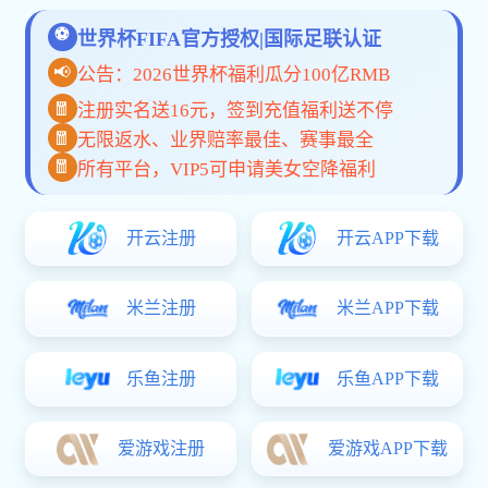
明晨三点阿森纳迎战降级伯恩利胜利将
领先对手五分
2026-07-05 14:19
阅读 45 次